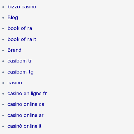
bizzo casino
Blog
book of ra
book of ra it
Brand
casibom tr
casibom-tg
casino
casino en ligne fr
casino onlina ca
casino online ar
casinò online it