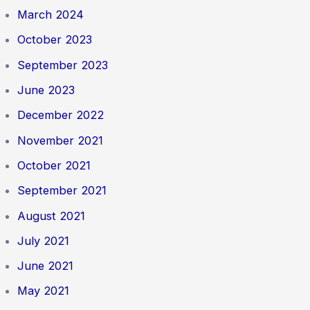
March 2024
October 2023
September 2023
June 2023
December 2022
November 2021
October 2021
September 2021
August 2021
July 2021
June 2021
May 2021