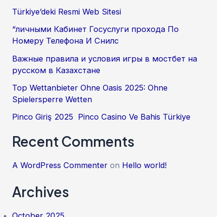
Türkiye’deki Resmi Web Sitesi
“личными Кабинет Госуслуги прохода По
Номеру Телефона И Снилс
Важные правила и условия игры в мостбет на
русском в Казахстане
Top Wettanbieter Ohne Oasis 2025: Ohne
Spielersperre Wetten
Pinco Giriş 2025 ️ Pinco Casino Ve Bahis Türkiye
Recent Comments
A WordPress Commenter
on
Hello world!
Archives
October 2025