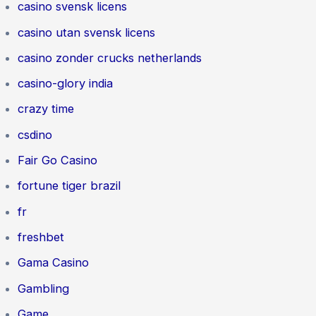
casino svensk licens
casino utan svensk licens
casino zonder crucks netherlands
casino-glory india
crazy time
csdino
Fair Go Casino
fortune tiger brazil
fr
freshbet
Gama Casino
Gambling
Game