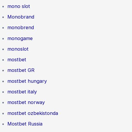
mono slot
Monobrand
monobrend
monogame
monoslot
mostbet
mostbet GR
mostbet hungary
mostbet italy
mostbet norway
mostbet ozbekistonda
Mostbet Russia