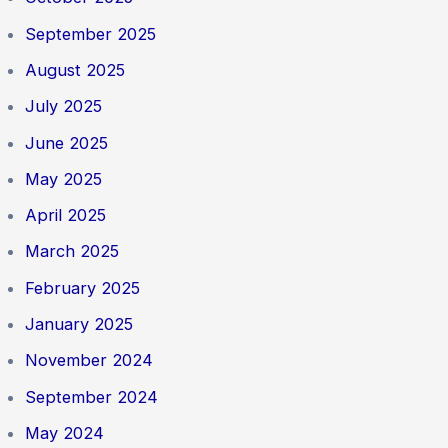
September 2025
August 2025
July 2025
June 2025
May 2025
April 2025
March 2025
February 2025
January 2025
November 2024
September 2024
May 2024