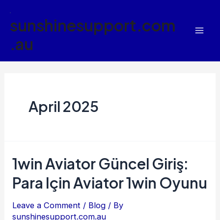
Skip
sunshinesupport.com
to
content
Mai
.au
Men
April 2025
1win Aviator Güncel Giriş:
Para Için Aviator 1win Oyunu
Leave a Comment
/
Blog
/ By
sunshinesupport.com.au