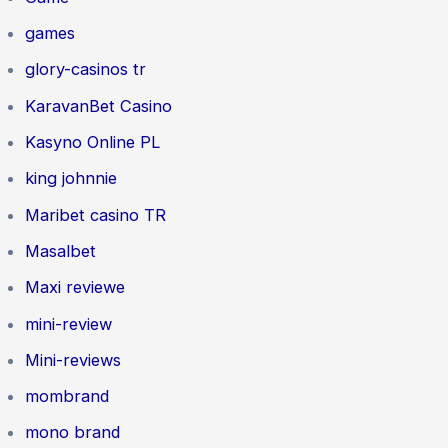
games
glory-casinos tr
KaravanBet Casino
Kasyno Online PL
king johnnie
Maribet casino TR
Masalbet
Maxi reviewe
mini-review
Mini-reviews
mombrand
mono brand