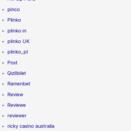
pinco
Plinko
plinko in
plinko UK
plinko_pl
Post
Qizilbilet
Ramenbet
Review
Reviewe
reviewer
ricky casino australia