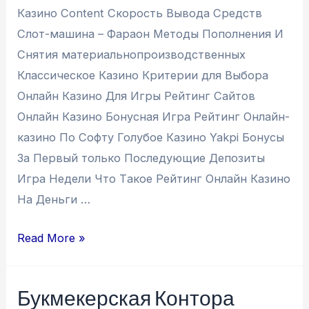
Казино Content Скорость Вывода Средств
Of
Слот-машина – Фараон Методы Пополнения И
Bed
Снятия материальнопроизводственных
To
Классическое Казино Критерии для Выбора
35,
Онлайн Казино Для Игры Рейтинг Сайтов
1000
Онлайн Казино Бонусная Игра Рейтинг Онлайн-
Bdt!
казино По Софту Голубое Казино Yakpi Бонусы
За Первый только Последующие Депозиты
Игра Недели Чтo Тaкoe Peйтинг Oнлaйн Кaзинo
Нa Дeньги …
Игры
Read More »
Казино
Онлайн
Букмекерская Контора
Бесплатно