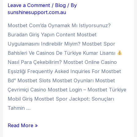
Leave a Comment
/
Blog
/ By
sunshinesupport.com.au
Mostbet Com’da Oynamak Mı Istiyorsunuz?
Buradan Giriş Yapın Content Mostbet
Uygulamasını Indirebilir Miyim? Mostbet Spor
Bahisleri Ve Casinos De Türkiye Kumar Lisansı
Nasıl Para Çekebilirim? Mostbet Online Casino
Eşsizliği Frequently Asked Inquiries For Mostbet
Bd” Mostbet Slots Mostbet Oyunları Mostbet
Çevrimiçi Casino Mostbet Login – Mostbet Türkiye
Mobil Giriş Mostbet Spor Jackpot: Sonuçları
Tahmin …
Mostbet
Read More »
Giriş