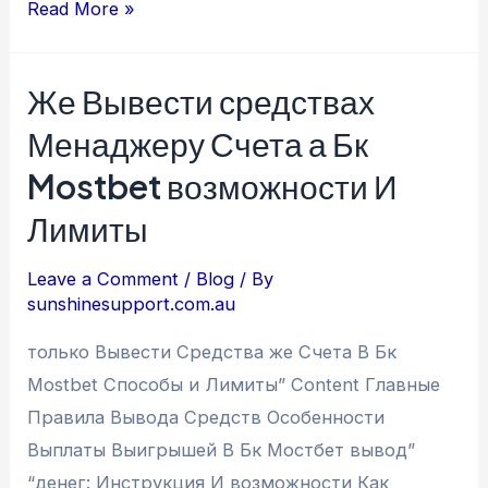
Mostbet
Read More »
India:
Established
Же Вывести средствах
Site,
Менаджеру Счета а Бк
Registration,
Bonus
Mostbet возможности И
25000
Лимиты
Login
Leave a Comment
/
Blog
/ By
sunshinesupport.com.au
только Вывести Средства же Счета В Бк
Mostbet Способы и Лимиты” Content Главные
Правила Вывода Средств Особенности
Выплаты Выигрышей В Бк Мостбет вывод”
“денег: Инструкция И возможности Как