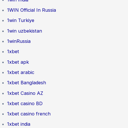
1WIN Official In Russia
1win Turkiye
1win uzbekistan
1winRussia
1xbet
1xbet apk
1xbet arabic
1xbet Bangladesh
1xbet Casino AZ
1xbet casino BD
1xbet casino french
1xbet india