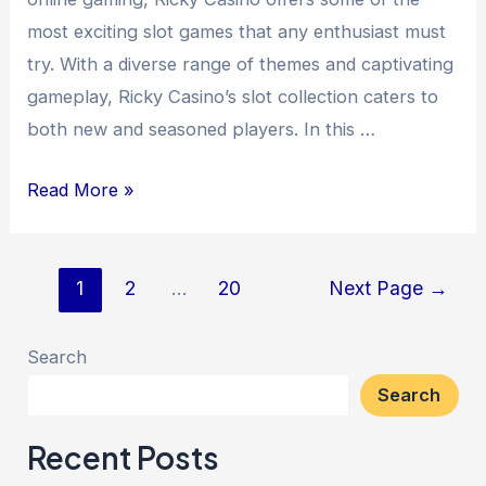
most exciting slot games that any enthusiast must
try. With a diverse range of themes and captivating
gameplay, Ricky Casino’s slot collection caters to
both new and seasoned players. In this …
Ricky
Read More »
Casino’s
Must-
Posts
Try
1
2
…
20
Next Page
→
navigation
Popular
Slots
Search
for
Search
Online
Casino
Recent Posts
Enthusiasts