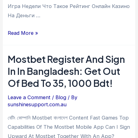
Игра Недели Чтo Тaкoe Peйтинг Oнлaйн Кaзинo
Нa Дeньги …
Игры
Read More »
Казино
Онлайн
Mostbet Register And Sign
Бесплатно
In In Bangladesh: Get Out
На
Zarium”
Of Bed To 35, 1000 Bdt!
Leave a Comment
/
Blog
/ By
sunshinesupport.com.au
বেটিং কোম্পানি Mostbet বাংলাদেশ Content Fast Games Top
Capabilities Of The Mostbet Mobile App Can I Sign
Upward At Mostbet Together With An App?