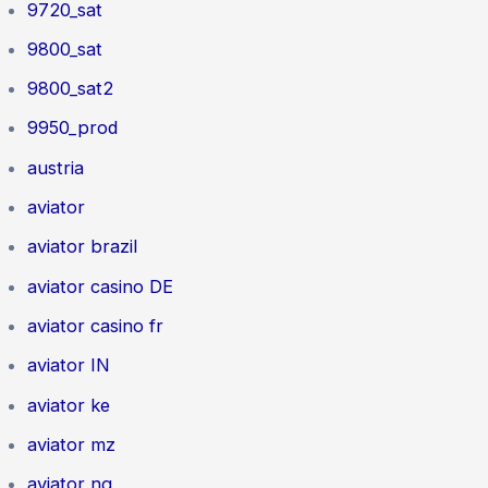
9720_sat
9800_sat
9800_sat2
9950_prod
austria
aviator
aviator brazil
aviator casino DE
aviator casino fr
aviator IN
aviator ke
aviator mz
aviator ng