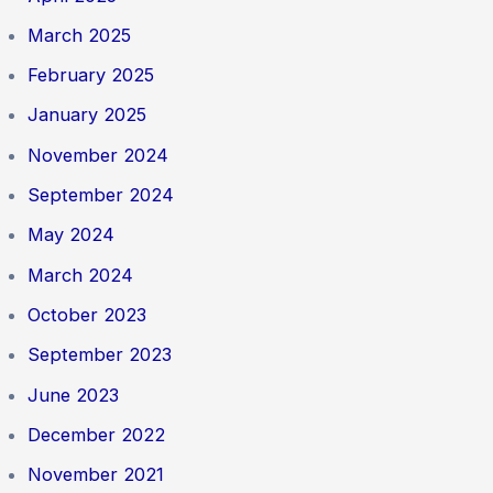
March 2025
February 2025
January 2025
November 2024
September 2024
May 2024
March 2024
October 2023
September 2023
June 2023
December 2022
November 2021