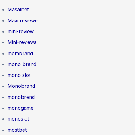
Masalbet
Maxi reviewe
mini-review
Mini-reviews
mombrand
mono brand
mono slot
Monobrand
monobrend
monogame
monoslot
mostbet