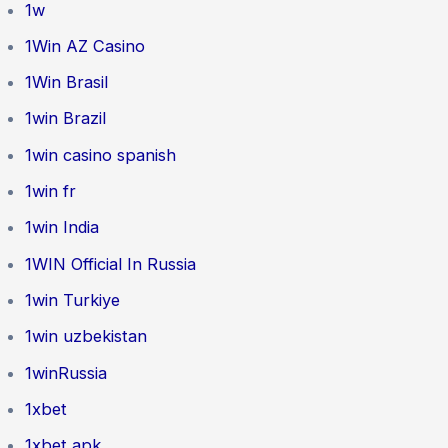
1w
1Win AZ Casino
1Win Brasil
1win Brazil
1win casino spanish
1win fr
1win India
1WIN Official In Russia
1win Turkiye
1win uzbekistan
1winRussia
1xbet
1xbet apk