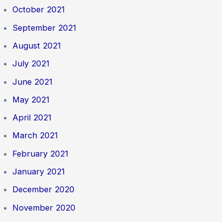
October 2021
September 2021
August 2021
July 2021
June 2021
May 2021
April 2021
March 2021
February 2021
January 2021
December 2020
November 2020