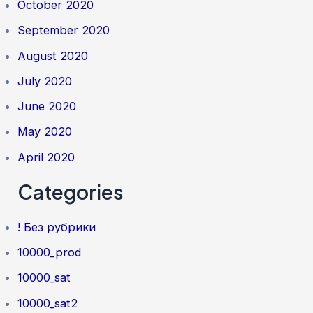
October 2020
September 2020
August 2020
July 2020
June 2020
May 2020
April 2020
Categories
! Без рубрики
10000_prod
10000_sat
10000_sat2