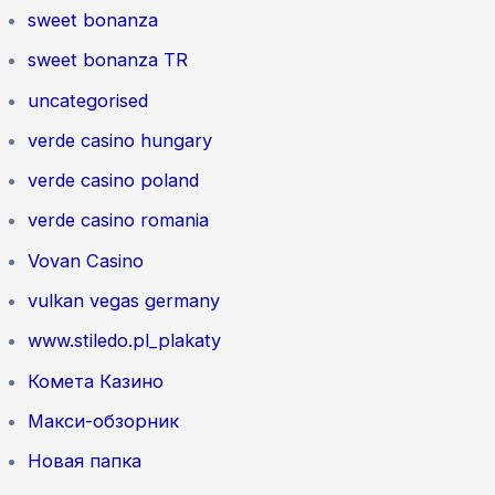
sweet bonanza
sweet bonanza TR
uncategorised
verde casino hungary
verde casino poland
verde casino romania
Vovan Casino
vulkan vegas germany
www.stiledo.pl_plakaty
Комета Казино
Макси-обзорник
Новая папка