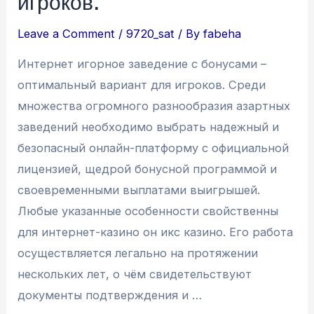
игроков.
Leave a Comment
/
9720_sat
/ By
fabeha
Интернет игорное заведение с бонусами –
оптимальный вариант для игроков. Среди
множества огромного разнообразия азартных
заведений необходимо выбрать надежный и
безопасный онлайн-платформу с официальной
лицензией, щедрой бонусной программой и
своевременными выплатами выигрышей.
Любые указанные особенности свойственны
для интернет-казино он икс казино. Его работа
осуществляется легально на протяжении
нескольких лет, о чём свидетельствуют
документы подтверждения и …