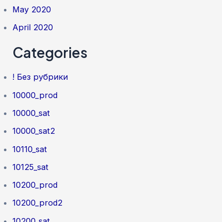
May 2020
April 2020
Categories
! Без рубрики
10000_prod
10000_sat
10000_sat2
10110_sat
10125_sat
10200_prod
10200_prod2
10200_sat