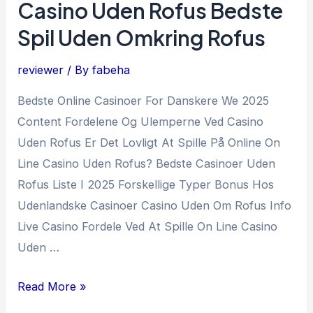
Casino Uden Rofus Bedste
Oasis
Spil Uden Omkring Rofus
Sportwetten
Ohne
reviewer
/ By
fabeha
Oasis
2025
Bedste Online Casinoer For Danskere We 2025
Content Fordelene Og Ulemperne Ved Casino
Uden Rofus Er Det Lovligt At Spille På Online On
Line Casino Uden Rofus? Bedste Casinoer Uden
Rofus Liste I 2025 Forskellige Typer Bonus Hos
Udenlandske Casinoer Casino Uden Om Rofus Info
Live Casino Fordele Ved At Spille On Line Casino
Uden …
Casino
Read More »
Uden