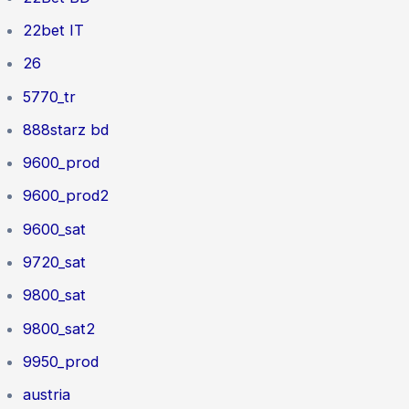
22bet IT
26
5770_tr
888starz bd
9600_prod
9600_prod2
9600_sat
9720_sat
9800_sat
9800_sat2
9950_prod
austria