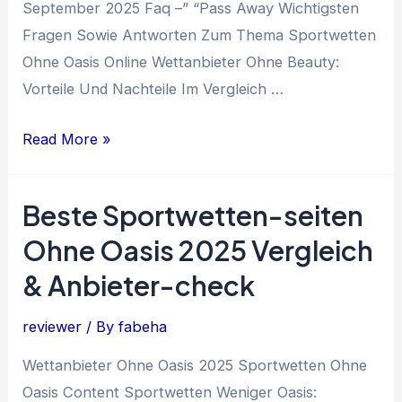
September 2025 Faq –” “Pass Away Wichtigsten
Fragen Sowie Antworten Zum Thema Sportwetten
Ohne Oasis Online Wettanbieter Ohne Beauty:
Vorteile Und Nachteile Im Vergleich …
Wettanbieter
Read More »
Ohne
Oasis
Beste Sportwetten-seiten
2025
Ohne Oasis 2025 Vergleich
»
Besten
& Anbieter-check
Anbieter
Ohne
reviewer
/ By
fabeha
Sperrdatei
Wettanbieter Ohne Oasis 2025 Sportwetten Ohne
Oasis Content Sportwetten Weniger Oasis: