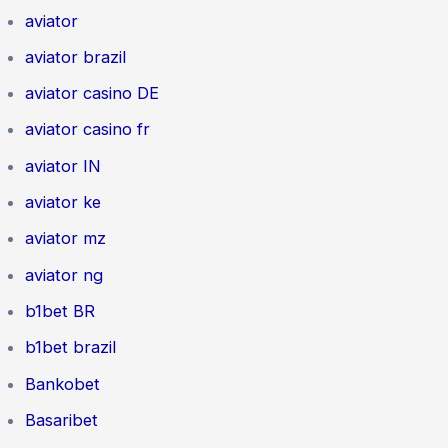
aviator
aviator brazil
aviator casino DE
aviator casino fr
aviator IN
aviator ke
aviator mz
aviator ng
b1bet BR
b1bet brazil
Bankobet
Basaribet