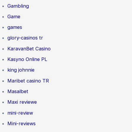
Gambling
Game
games
glory-casinos tr
KaravanBet Casino
Kasyno Online PL
king johnnie
Maribet casino TR
Masalbet
Maxi reviewe
mini-review
Mini-reviews