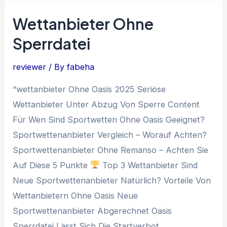
Rofus
Wettanbieter Ohne
Bedste
Sperrdatei
Spil
Uden
reviewer
/ By
fabeha
Omkring
Rofus
“wettanbieter Ohne Oasis 2025 Seriöse
Wettanbieter Unter Abzug Von Sperre Content
Für Wen Sind Sportwetten Ohne Oasis Geeignet?
Sportwettenanbieter Vergleich – Worauf Achten?
Sportwettenanbieter Ohne Remanso – Achten Sie
Auf Diese 5 Punkte
Top 3 Wettanbieter Sind
Neue Sportwettenanbieter Natürlich? Vorteile Von
Wettanbietern Ohne Oasis Neue
Sportwettenanbieter Abgerechnet Oasis
Sperrdatei Lässt Sich Die Startverbot …