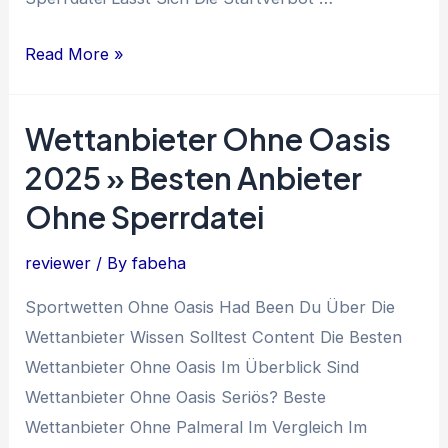
Wettanbieter
Read More »
Ohne
Sperrdatei
Wettanbieter Ohne Oasis
2025 » Besten Anbieter
Ohne Sperrdatei
reviewer
/ By
fabeha
Sportwetten Ohne Oasis Had Been Du Über Die
Wettanbieter Wissen Solltest Content Die Besten
Wettanbieter Ohne Oasis Im Überblick Sind
Wettanbieter Ohne Oasis Seriös? Beste
Wettanbieter Ohne Palmeral Im Vergleich Im