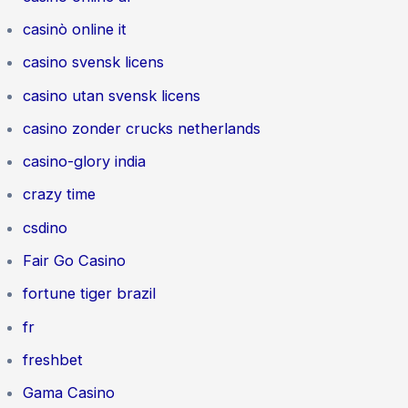
casinò online it
casino svensk licens
casino utan svensk licens
casino zonder crucks netherlands
casino-glory india
crazy time
csdino
Fair Go Casino
fortune tiger brazil
fr
freshbet
Gama Casino