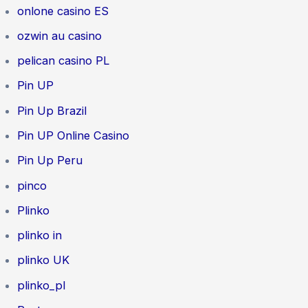
onlone casino ES
ozwin au casino
pelican casino PL
Pin UP
Pin Up Brazil
Pin UP Online Casino
Pin Up Peru
pinco
Plinko
plinko in
plinko UK
plinko_pl