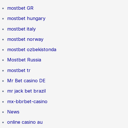
mostbet GR
mostbet hungary
mostbet italy
mostbet norway
mostbet ozbekistonda
Mostbet Russia
mostbet tr
Mr Bet casino DE
mr jack bet brazil
mx-bbrbet-casino
News
online casino au