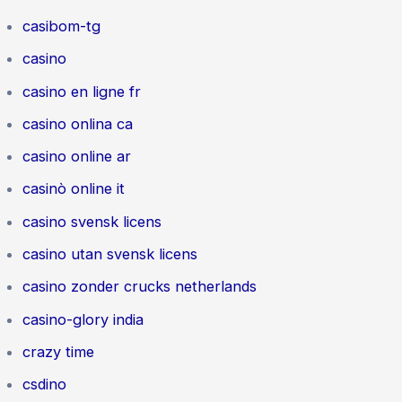
casibom-tg
casino
casino en ligne fr
casino onlina ca
casino online ar
casinò online it
casino svensk licens
casino utan svensk licens
casino zonder crucks netherlands
casino-glory india
crazy time
csdino