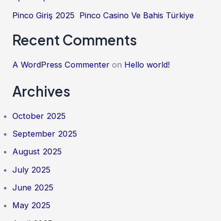
国
Pinco Giriş 2025 ️ Pinco Casino Ve Bahis Türkiye
际
教
Recent Comments
育
A WordPress Commenter
on
Hello world!
Archives
October 2025
September 2025
August 2025
July 2025
June 2025
May 2025