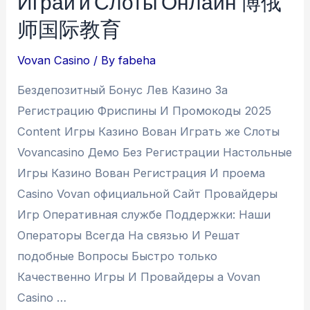
Играй и Слоты Онлайн 博俄
师国际教育
Vovan Casino
/ By
fabeha
Бездепозитный Бонус Лев Казино За
Регистрацию Фриспины И Промокоды 2025
Content Игры Казино Вован Играть же Слоты
Vovancasino Демо Без Регистрации Настольные
Игры Казино Вован Регистрация И проема
Casino Vovan официальной Сайт Провайдеры
Игр Оперативная службе Поддержки: Наши
Операторы Всегда На связью И Решат
подобные Вопросы Быстро только
Качественно Игры И Провайдеры а Vovan
Casino …