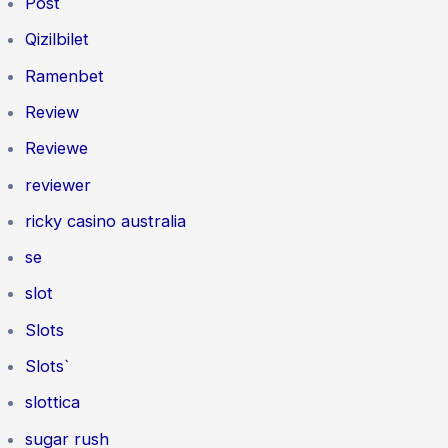
Post
Qizilbilet
Ramenbet
Review
Reviewe
reviewer
ricky casino australia
se
slot
Slots
Slots`
slottica
sugar rush