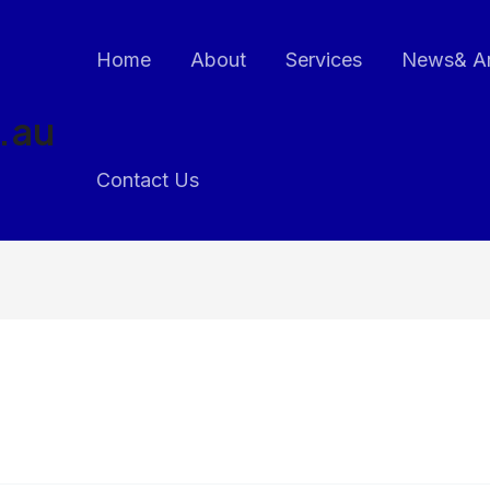
Home
About
Services
News& Ar
.au
Contact Us