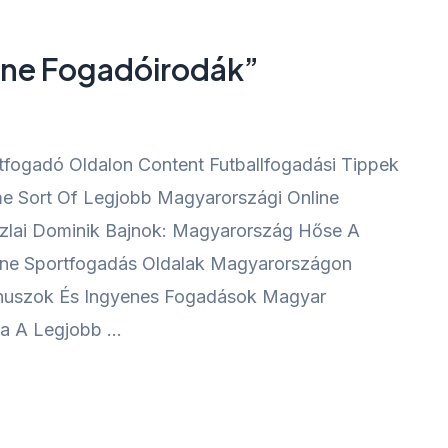
ine Fogadóirodák”
fogadó Oldalon Content Futballfogadási Tippek
me Sort Of Legjobb Magyarországi Online
zlai Dominik Bajnok: Magyarország Hőse A
ine Sportfogadás Oldalak Magyarországon
nuszok És Ingyenes Fogadások Magyar
ra A Legjobb …