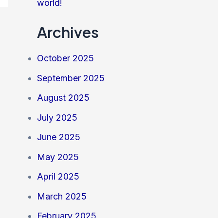
world!
Archives
October 2025
September 2025
August 2025
July 2025
June 2025
May 2025
April 2025
March 2025
February 2025