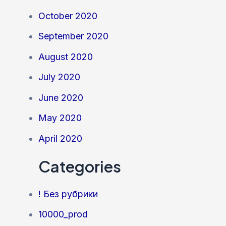
October 2020
September 2020
August 2020
July 2020
June 2020
May 2020
April 2020
Categories
! Без рубрики
10000_prod