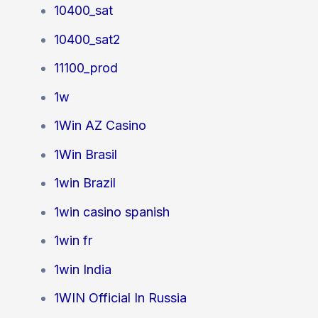
10400_sat
10400_sat2
11100_prod
1w
1Win AZ Casino
1Win Brasil
1win Brazil
1win casino spanish
1win fr
1win India
1WIN Official In Russia