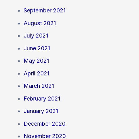
September 2021
August 2021
July 2021
June 2021
May 2021
April 2021
March 2021
February 2021
January 2021
December 2020
November 2020