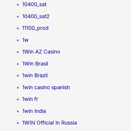
10400_sat
10400_sat2
11100_prod
1w
1Win AZ Casino
1Win Brasil
1win Brazil
1win casino spanish
1win fr
1win India
1WIN Official In Russia