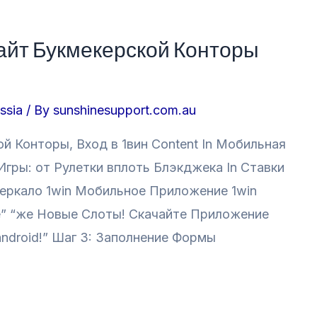
йт Букмекерской Конторы
ssia
/ By
sunshinesupport.com.au
й Конторы, Вход в 1вин Content In Мобильная
ры: ͏от Рулетки вплоть Бл͏э͏кджека In Ставки
Зеркало 1win Мобильное Приложение 1win
е” “же Новые Слоты! Скачайте Приложение
android!” Шаг 3: Заполнение Формы