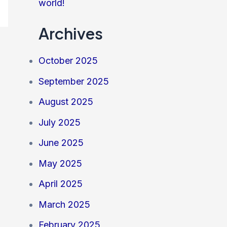
world!
Archives
October 2025
September 2025
August 2025
July 2025
June 2025
May 2025
April 2025
March 2025
February 2025