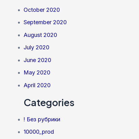
October 2020
September 2020
August 2020
July 2020
June 2020
May 2020
April 2020
Categories
! Без рубрики
10000_prod