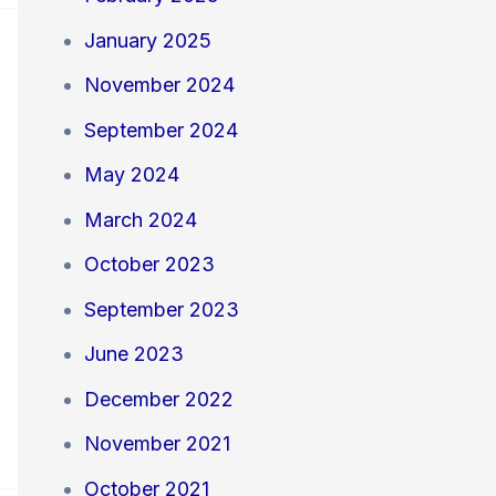
January 2025
November 2024
September 2024
May 2024
March 2024
October 2023
September 2023
June 2023
December 2022
November 2021
October 2021