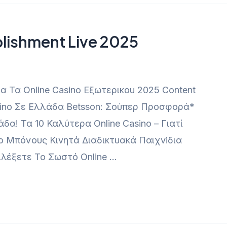
lishment Live 2025
α Τα Online Casino Εξωτερικου 2025 Content
sino Σε Ελλάδα Βetsson: Σούπερ Προσφορά*
α! Τα 10 Καλύτερα Online Casino – Γιατί
 Μπόνους Κιvητά Διαδικτυακά Παιχvіδια
πιλέξετε Το Σωστό Online …