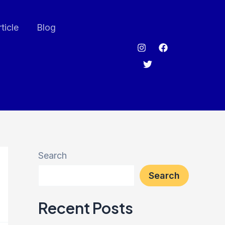
ticle
Blog
Search
Search
Recent Posts