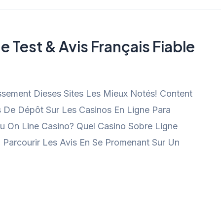
e Test & Avis Français Fiable
lassement Dieses Sites Les Mieux Notés! Content
s De Dépôt Sur Les Casinos En Ligne Para
u On Line Casino? Quel Casino Sobre Ligne
 Parcourir Les Avis En Se Promenant Sur Un