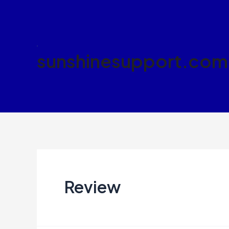
Skip
to
content
sunshinesupport.com
Review