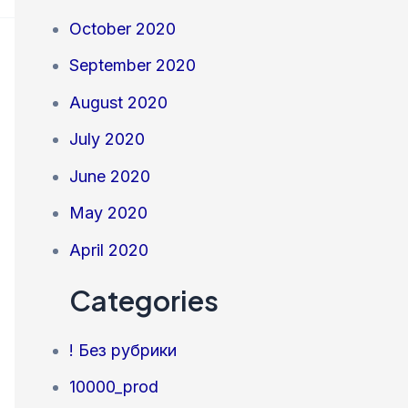
October 2020
September 2020
August 2020
July 2020
June 2020
May 2020
April 2020
Categories
! Без рубрики
10000_prod