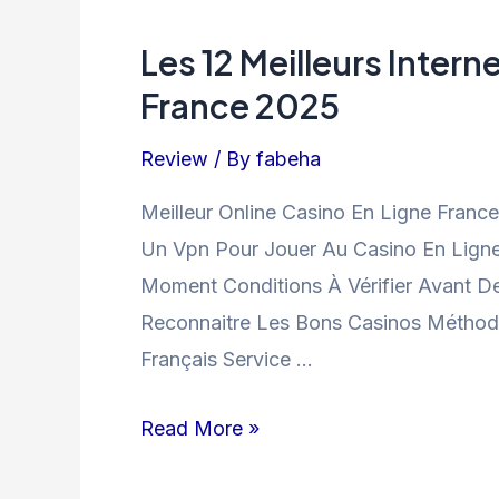
Internet
Légaux
Les 12 Meilleurs Inter
En
France 2025
France
Review
/ By
fabeha
Meilleur Online Casino En Ligne Franc
Un Vpn Pour Jouer Au Casino En Ligne 
Moment Conditions À Vérifier Avant 
Reconnaitre Les Bons Casinos Méthod
Français Service …
Les
Read More »
12