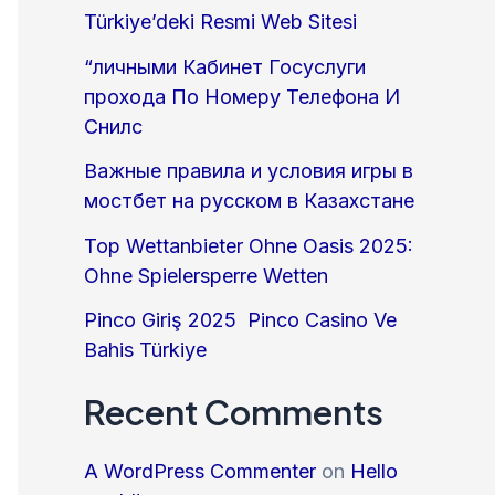
Türkiye’deki Resmi Web Sitesi
“личными Кабинет Госуслуги
прохода По Номеру Телефона И
Снилс
Важные правила и условия игры в
мостбет на русском в Казахстане
Top Wettanbieter Ohne Oasis 2025:
Ohne Spielersperre Wetten
Pinco Giriş 2025 ️ Pinco Casino Ve
Bahis Türkiye
Recent Comments
A WordPress Commenter
on
Hello