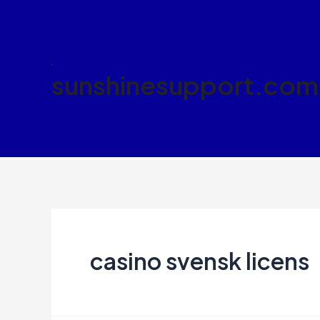
Skip
to
content
sunshinesupport.com
casino svensk licens