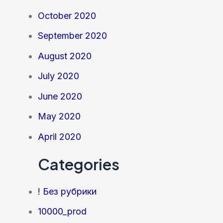
October 2020
September 2020
August 2020
July 2020
June 2020
May 2020
April 2020
Categories
! Без рубрики
10000_prod