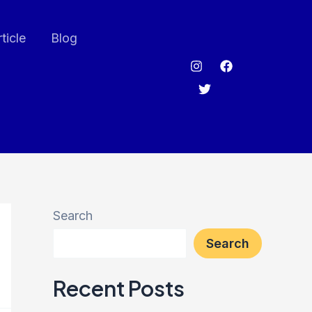
ticle
Blog
Search
Search
Recent Posts