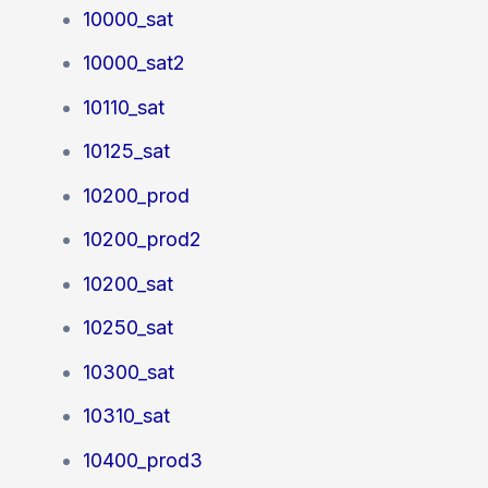
10000_sat
10000_sat2
10110_sat
10125_sat
10200_prod
10200_prod2
10200_sat
10250_sat
10300_sat
10310_sat
10400_prod3