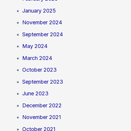
January 2025
November 2024
September 2024
May 2024
March 2024
October 2023
September 2023
June 2023
December 2022
November 2021
October 2021