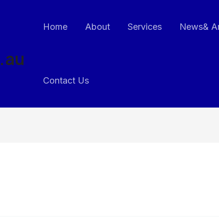
Home
About
Services
News& Ar
.au
Contact Us