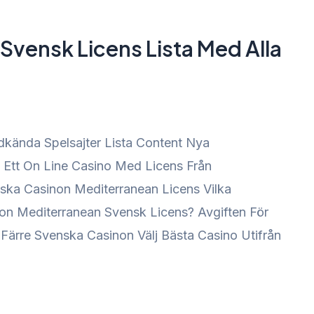
Svensk Licens Lista Med Alla
dkända Spelsajter Lista Content Nya
På Ett On Line Casino Med Licens Från
ska Casinon Mediterranean Licens Vilka
on Mediterranean Svensk Licens? Avgiften För
r Färre Svenska Casinon Välj Bästa Casino Utifrån