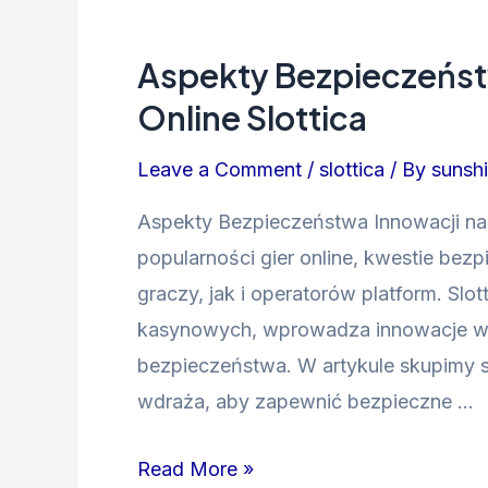
Aspekty Bezpieczeństw
Online Slottica
Leave a Comment
/
slottica
/ By
sunsh
Aspekty Bezpieczeństwa Innowacji na P
popularności gier online, kwestie bez
graczy, jak i operatorów platform. Slo
kasynowych, wprowadza innowacje w 
bezpieczeństwa. W artykule skupimy się
wdraża, aby zapewnić bezpieczne …
Aspekty
Read More »