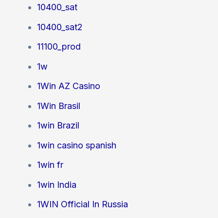
10400_sat
10400_sat2
11100_prod
1w
1Win AZ Casino
1Win Brasil
1win Brazil
1win casino spanish
1win fr
1win India
1WIN Official In Russia