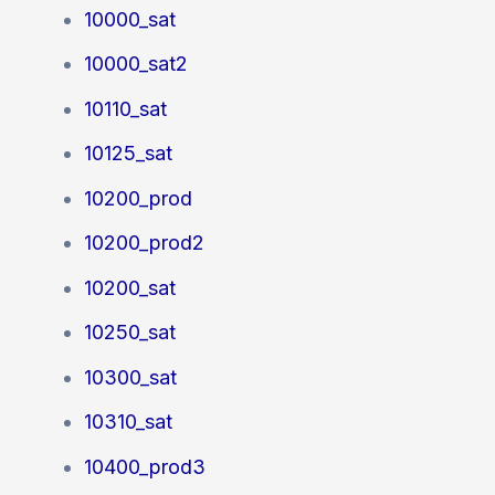
10000_sat
10000_sat2
10110_sat
10125_sat
10200_prod
10200_prod2
10200_sat
10250_sat
10300_sat
10310_sat
10400_prod3