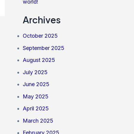
world!
Archives
October 2025
September 2025
August 2025
July 2025
June 2025
May 2025
April 2025
March 2025
February 2025