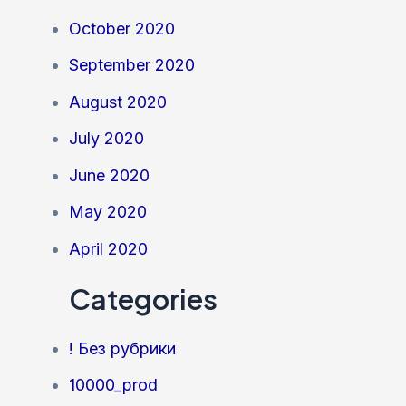
October 2020
September 2020
August 2020
July 2020
June 2020
May 2020
April 2020
Categories
! Без рубрики
10000_prod