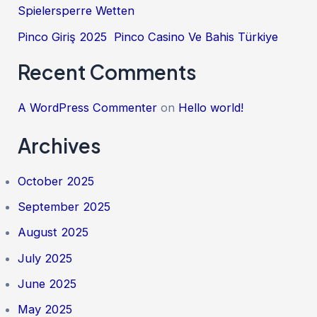
Spielersperre Wetten
Pinco Giriş 2025 ️ Pinco Casino Ve Bahis Türkiye
Recent Comments
A WordPress Commenter
on
Hello world!
Archives
October 2025
September 2025
August 2025
July 2025
June 2025
May 2025