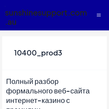
Skip
sunshinesupport.com
to
content
Mai
.au
Men
10400_prod3
Полный разбор
формального веб-сайта
интернет-казино с