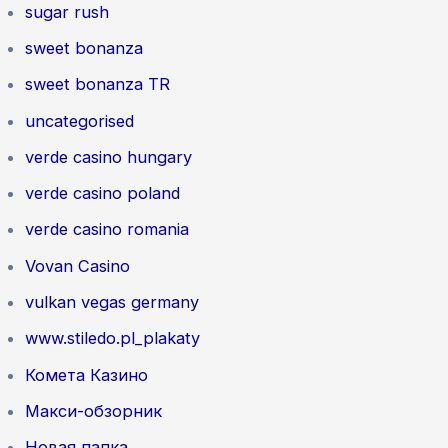
sugar rush
sweet bonanza
sweet bonanza TR
uncategorised
verde casino hungary
verde casino poland
verde casino romania
Vovan Casino
vulkan vegas germany
www.stiledo.pl_plakaty
Комета Казино
Макси-обзорник
Новая папка