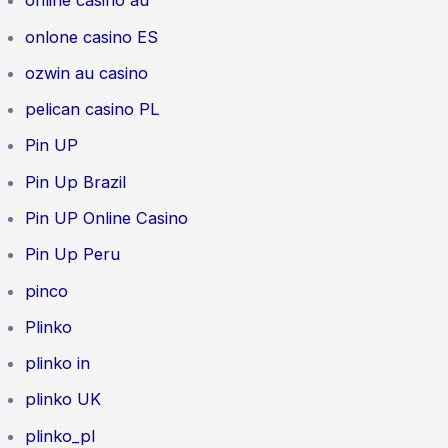
online casino au
onlone casino ES
ozwin au casino
pelican casino PL
Pin UP
Pin Up Brazil
Pin UP Online Casino
Pin Up Peru
pinco
Plinko
plinko in
plinko UK
plinko_pl