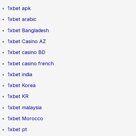
1xbet apk
1xbet arabic
1xbet Bangladesh
1xbet Casino AZ
1xbet casino BD
1xbet casino french
1xbet india
1xbet Korea
1xbet KR
1xbet malaysia
1xbet Morocco
1xbet pt