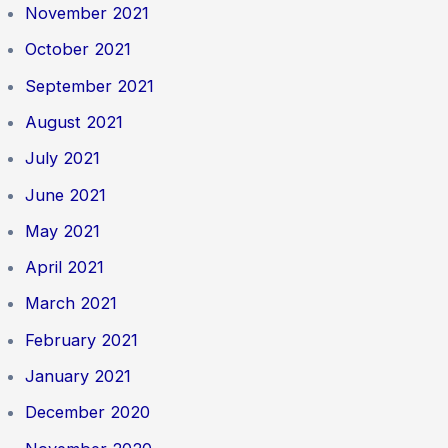
November 2021
October 2021
September 2021
August 2021
July 2021
June 2021
May 2021
April 2021
March 2021
February 2021
January 2021
December 2020