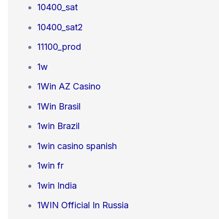
10400_sat
10400_sat2
11100_prod
1w
1Win AZ Casino
1Win Brasil
1win Brazil
1win casino spanish
1win fr
1win India
1WIN Official In Russia