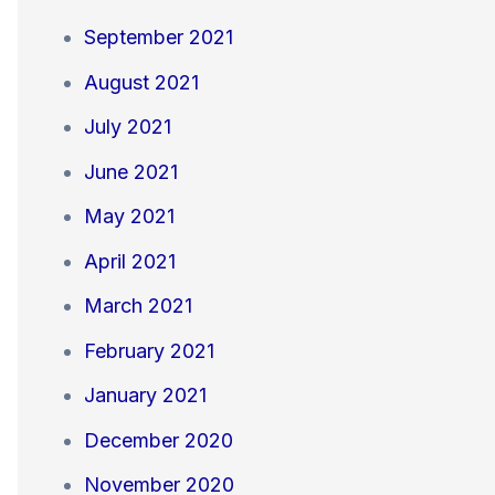
September 2021
August 2021
July 2021
June 2021
May 2021
April 2021
March 2021
February 2021
January 2021
December 2020
November 2020