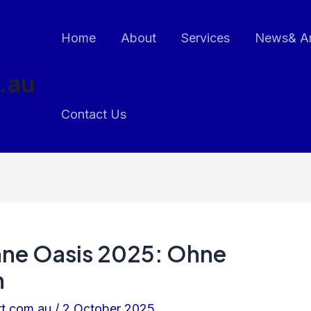
Home
About
Services
News& Ar
.au
Contact Us
hne Oasis 2025: Ohne
n
rt.com.au
/
2 October 2025