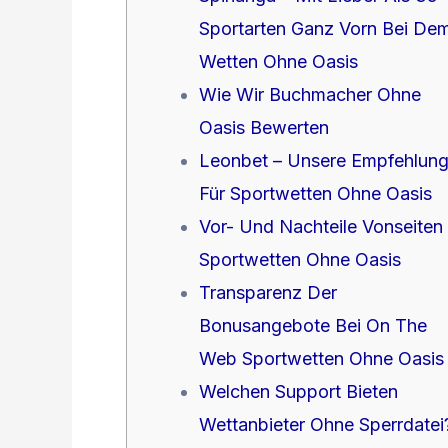
Sportarten Ganz Vorn Bei De
Wetten Ohne Oasis
Wie Wir Buchmacher Ohne
Oasis Bewerten
Leonbet – Unsere Empfehlun
Für Sportwetten Ohne Oasis
Vor- Und Nachteile Vonseiten
Sportwetten Ohne Oasis
Transparenz Der
Bonusangebote Bei On The
Web Sportwetten Ohne Oasis
Welchen Support Bieten
Wettanbieter Ohne Sperrdatei