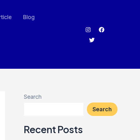
ticle
Blog
Search
Search
Recent Posts