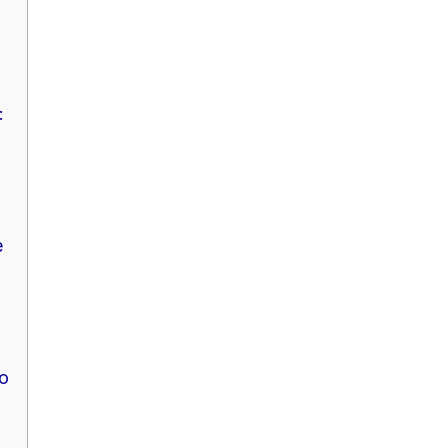
:
e
o