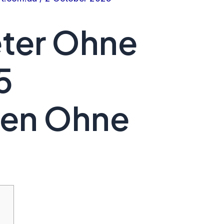
ter Ohne
5
ten Ohne