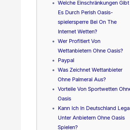
Welche Einschränkungen Gibt
Es Durch Perish Oasis-
spielersperre Bei On The
Internet Wetten?
Wer Profitiert Von
Wettanbietern Ohne Oasis?
Paypal
Was Zeichnet Wettanbieter
Ohne Palmeral Aus?
Vorteile Von Sportwetten Ohn
Oasis
Kann Ich In Deutschland Lega
Unter Anbietern Ohne Oasis
Spielen?