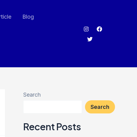
ticle
Blog
Search
Search
Recent Posts