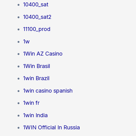
10400_sat
10400_sat2
11100_prod
1w
1Win AZ Casino
1Win Brasil
1win Brazil
1win casino spanish
1win fr
1win India
1WIN Official In Russia