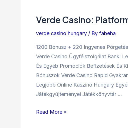
Verde Casino: Platfor
verde casino hungary
/ By
fabeha
1200 Bónusz + 220 Ingyenes Pörgetés
Verde Casino Ügyfélszolgálat Banki L
És Egyéb Promóciók Befizetések És Ki
Bónuszok Verde Casino Rapid Gyakran
Legjobb Online Kaszinó Hungary Egyé
Játékgyűjteményei Játékkönyvtár …
Verde
Read More »
Casino: