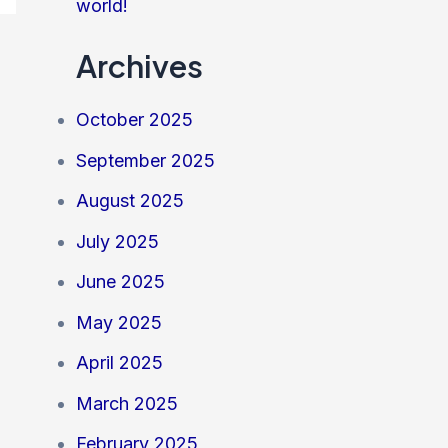
world!
Archives
October 2025
September 2025
August 2025
July 2025
June 2025
May 2025
April 2025
March 2025
February 2025