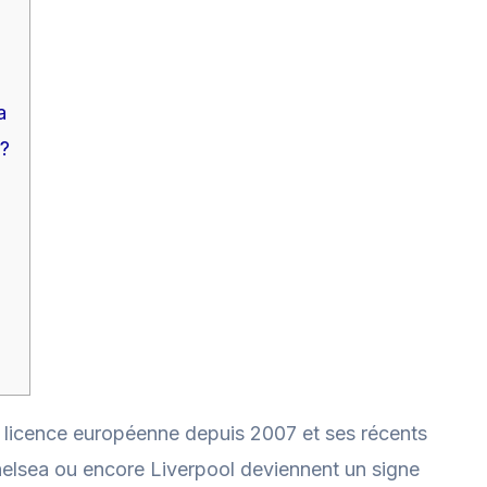
a
r?
 licence européenne depuis 2007 et ses récents
helsea ou encore Liverpool deviennent un signe