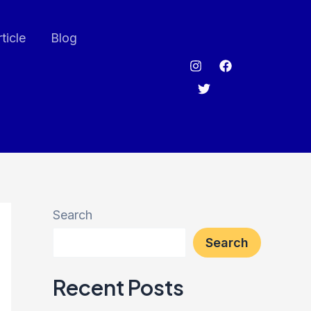
ticle
Blog
Search
Search
Recent Posts