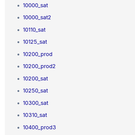
10000_sat
10000_sat2
10110_sat
10125_sat
10200_prod
10200_prod2
10200_sat
10250_sat
10300_sat
10310_sat
10400_prod3