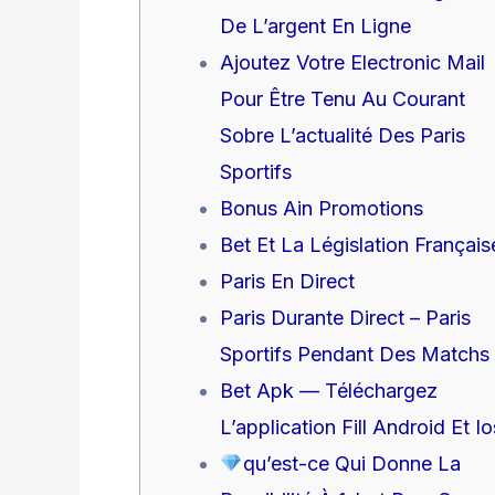
De L’argent En Ligne
Ajoutez Votre Electronic Mail
Pour Être Tenu Au Courant
Sobre L’actualité Des Paris
Sportifs
Bonus Ain Promotions
Bet Et La Législation Français
Paris En Direct
Paris Durante Direct – Paris
Sportifs Pendant Des Matchs
Bet Apk — Téléchargez
L’application Fill Android Et Io
qu’est-ce Qui Donne La