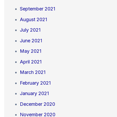
September 2021
August 2021
July 2021
June 2021
May 2021
April 2021
March 2021
February 2021
January 2021
December 2020
November 2020