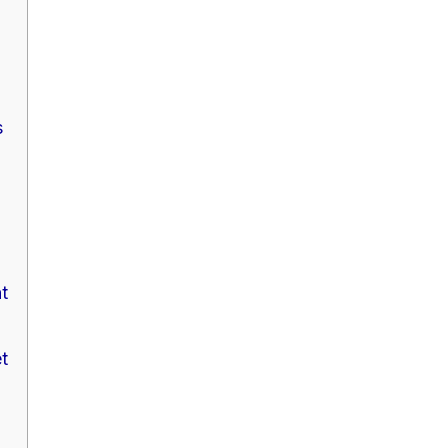
s
t
t