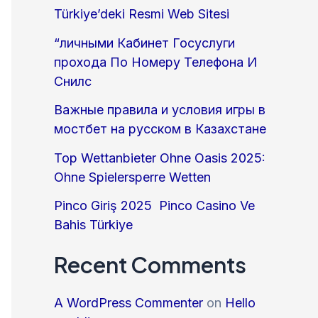
Türkiye’deki Resmi Web Sitesi
“личными Кабинет Госуслуги
прохода По Номеру Телефона И
Снилс
Важные правила и условия игры в
мостбет на русском в Казахстане
Top Wettanbieter Ohne Oasis 2025:
Ohne Spielersperre Wetten
Pinco Giriş 2025 ️ Pinco Casino Ve
Bahis Türkiye
Recent Comments
A WordPress Commenter
on
Hello