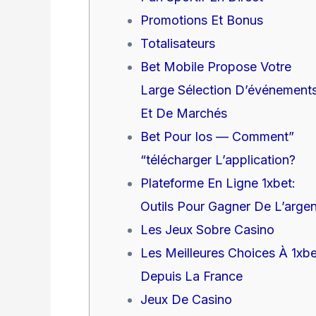
Promotions Et Bonus
Totalisateurs
Bet Mobile Propose Votre
Large Sélection D’événement
Et De Marchés
Bet Pour Ios — Comment”
“télécharger L’application?
Plateforme En Ligne 1xbet:
Outils Pour Gagner De L’argen
Les Jeux Sobre Casino
Les Meilleures Choices À 1xbe
Depuis La France
Jeux De Casino